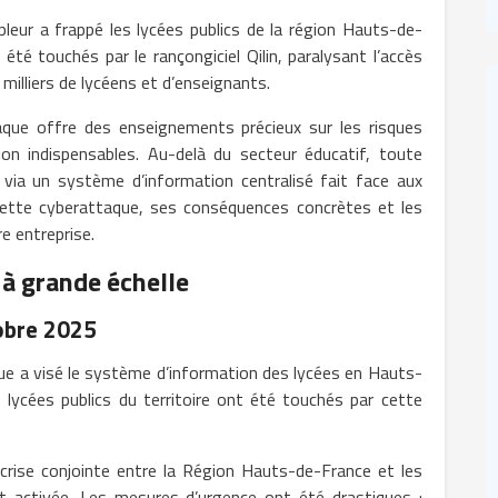
eur a frappé les lycées publics de la région Hauts-de-
té touchés par le rançongiciel Qilin, paralysant l’accès
milliers de lycéens et d’enseignants.
aque offre des enseignements précieux sur les risques
n indispensables. Au-delà du secteur éducatif, toute
s via un système d’information centralisé fait face aux
tte cyberattaque, ses conséquences concrètes et les
e entreprise.
à grande échelle
tobre 2025
ue a visé le système d’information des lycées en Hauts-
 lycées publics du territoire ont été touchés par cette
e crise conjointe entre la Région Hauts-de-France et les
 activée. Les mesures d’urgence ont été drastiques :